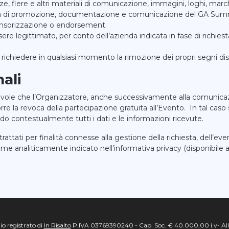
nze, fiere e altri materiali di comunicazione, immagini, loghi, march
lità di promozione, documentazione e comunicazione del GA Summit
ponsorizzazione o endorsement.
sere legittimato, per conto dell’azienda indicata in fase di richiest
i richiedere in qualsiasi momento la rimozione dei propri segni dist
nali
evole che l’Organizzatore, anche successivamente alla comunicaz
porre la revoca della partecipazione gratuita all’Evento. In tal ca
do contestualmente tutti i dati e le informazioni ricevute.
trattati per finalità connesse alla gestione della richiesta, dell’e
me analiticamente indicato nell’informativa privacy (disponibile 
o registrato di
In Risalto
P.IVA 03769390240 - Cap. Soc. € 40.000,00 i.v- All 