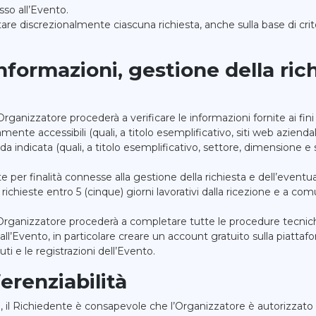
sso all’Evento.
lutare discrezionalmente ciascuna richiesta, anche sulla base di cri
e informazioni, gestione della ri
’Organizzatore procederà a verificare le informazioni fornite ai fini
te accessibili (quali, a titolo esemplificativo, siti web aziendali 
enda indicata (quali, a titolo esemplificativo, settore, dimensione e 
e per finalità connesse alla gestione della richiesta e dell’eventu
ichieste entro 5 (cinque) giorni lavorativi dalla ricezione e a com
 l’Organizzatore procederà a completare tutte le procedure tecnic
 all’Evento, in particolare creare un account gratuito sulla piatta
uti e le registrazioni dell’Evento.
ferenziabilità
, il Richiedente è consapevole che l’Organizzatore è autorizzato ad