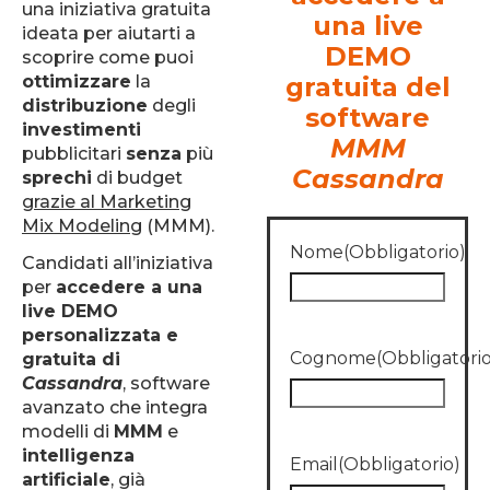
una iniziativa gratuita
una live
ideata per aiutarti a
DEMO
scoprire come puoi
ottimizzare
la
gratuita del
distribuzione
degli
software
investimenti
MMM
pubblicitari
senza
più
Cassandra
sprechi
di budget
grazie al Marketing
Mix Modeling
(MMM).
Nome
(Obbligatorio)
Candidati all’iniziativa
per
accedere a una
live DEMO
personalizzata e
Cognome
(Obbligatorio
gratuita di
Cassandra
, software
avanzato che integra
modelli di
MMM
e
intelligenza
Email
(Obbligatorio)
artificiale
, già