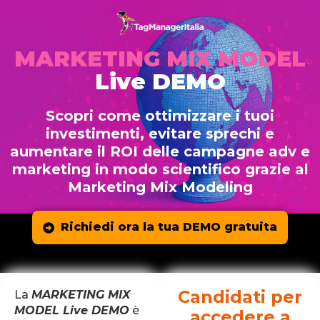
MARKETING MIX MODEL
Live DEMO
Scopri come ottimizzare i tuoi
investimenti, evitare sprechi e
aumentare il ROI delle campagne adv e
marketing in modo scientifico grazie al
Marketing Mix Modeling
Richiedi ora la tua DEMO gratuita
Candidati per
La
MARKETING MIX
MODEL Live DEMO
è
accedere a