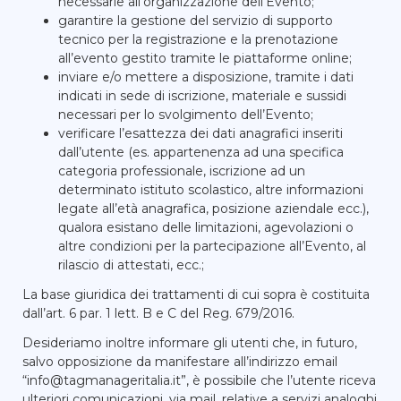
necessarie all’organizzazione dell’Evento;
garantire la gestione del servizio di supporto
tecnico per la registrazione e la prenotazione
all’evento gestito tramite le piattaforme online;
inviare e/o mettere a disposizione, tramite i dati
indicati in sede di iscrizione, materiale e sussidi
necessari per lo svolgimento dell’Evento;
verificare l’esattezza dei dati anagrafici inseriti
dall’utente (es. appartenenza ad una specifica
categoria professionale, iscrizione ad un
determinato istituto scolastico, altre informazioni
legate all’età anagrafica, posizione aziendale ecc.),
qualora esistano delle limitazioni, agevolazioni o
altre condizioni per la partecipazione all’Evento, al
rilascio di attestati, ecc.;
La base giuridica dei trattamenti di cui sopra è costituita
dall’art. 6 par. 1 lett. B e C del Reg. 679/2016.
Desideriamo inoltre informare gli utenti che, in futuro,
salvo opposizione da manifestare all’indirizzo email
“
info@tagmanageritalia.it
”, è possibile che l’utente riceva
ulteriori comunicazioni, via mail, relative a servizi analoghi