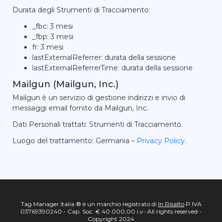
Durata degli Strumenti di Tracciamento:
_fbc: 3 mesi
_fbp: 3 mesi
fr: 3 mesi
lastExternalReferrer: durata della sessione
lastExternalReferrerTime: durata della sessione
Mailgun (Mailgun, Inc.)
Mailgun è un servizio di gestione indirizzi e invio di
messaggi email fornito da Mailgun, Inc.
Dati Personali trattati: Strumenti di Tracciamento.
Luogo del trattamento: Germania –
Privacy Policy
.
Tag Manager Italia ® è un marchio registrato di
In Risalto
P.IVA
03769390240 - Cap. Soc. € 40.000,00 i.v- All rights reserved -
Copyright 2024