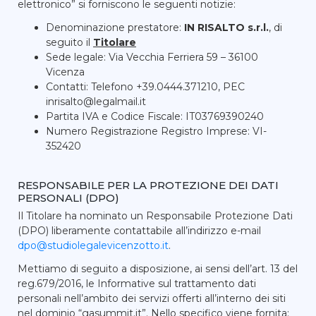
elettronico” si forniscono le seguenti notizie:
Denominazione prestatore:
IN RISALTO s.r.l.
, di
seguito il
Titolare
Sede legale: Via Vecchia Ferriera 59 – 36100
Vicenza
Contatti: Telefono +39.0444.371210, PEC
inrisalto@legalmail.it
Partita IVA e Codice Fiscale: IT03769390240
Numero Registrazione Registro Imprese: VI-
352420
RESPONSABILE PER LA PROTEZIONE DEI DATI
PERSONALI (DPO)
Il Titolare ha nominato un Responsabile Protezione Dati
(DPO) liberamente contattabile all’indirizzo e-mail
dpo@studiolegalevicenzotto.it
.
Mettiamo di seguito a disposizione, ai sensi dell’art. 13 del
reg.679/2016, le Informative sul trattamento dati
personali nell’ambito dei servizi offerti all’interno dei siti
nel dominio “gasummit.it”. Nello specifico viene fornita: